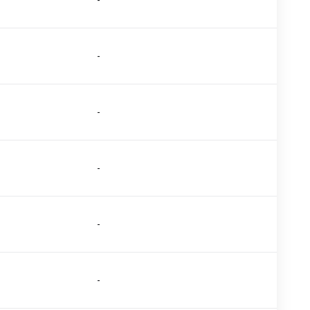
-
-
-
-
-
-