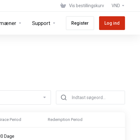
Vis bestillingskurv
VND
mæner
Support
Register
Log ind
Grace Period
Redemption Period
30 Dage