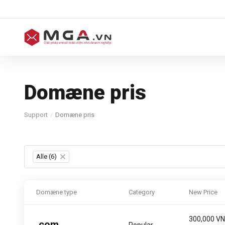
Domæne pris
Support
Domæne pris
Alle (6)
×
Domæne type
Category
New Price
300,000 V
.
com